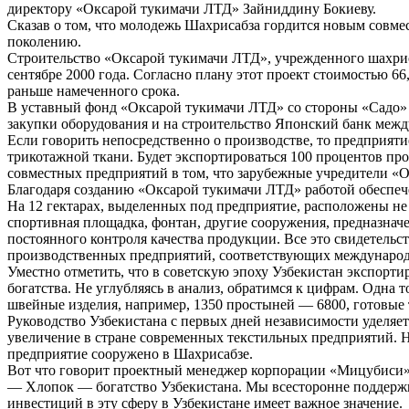
директору «Оксарой тукимачи ЛТД» Зайниддину Бокиеву.
Сказав о том, что молодежь Шахрисабза гордится новым совме
поколению.
Строительство «Оксарой тукимачи ЛТД», учрежденного шахри
сентябре 2000 года. Согласно плану этот проект стоимостью 
раньше намеченного срока.
В уставный фонд «Оксарой тукимачи ЛТД» со стороны «Садо» 
закупки оборудования и на строительство Японский банк межд
Если говорить непосредственно о производстве, то предприятие
трикотажной ткани. Будет экспортироваться 100 процентов пр
совместных предприятий в том, что зарубежные учредители «О
Благодаря созданию «Оксарой тукимачи ЛТД» работой обеспе
На 12 гектарах, выделенных под предприятие, расположены не
спортивная площадка, фонтан, другие сооружения, предназнач
постоянного контроля качества продукции. Все это свидетельс
производственных предприятий, соответствующих международ
Уместно отметить, что в советскую эпоху Узбекистан экспорти
богатства. Не углубляясь в анализ, обратимся к цифрам. Одна 
швейные изделия, например, 1350 простыней — 6800, готовые
Руководство Узбекистана с первых дней независимости уделяет
увеличение в стране современных текстильных предприятий. Н
предприятие сооружено в Шахрисабзе.
Вот что говорит проектный менеджер корпорации «Мицубиси»
— Хлопок — богатство Узбекистана. Мы всесторонне поддержив
инвестиций в эту сферу в Узбекистане имеет важное значение.