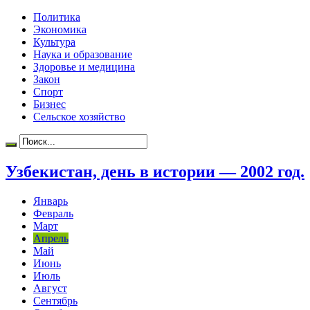
Политика
Экономика
Культура
Наука и образование
Здоровье и медицина
Закон
Спорт
Бизнес
Сельское хозяйство
Узбекистан, день в истории — 2002 год.
Январь
Февраль
Март
Апрель
Май
Июнь
Июль
Август
Сентябрь