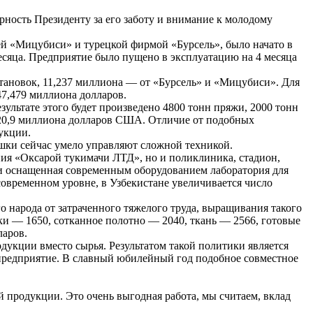
ность Президенту за его заботу и внимание к молодому
й «Мицубиси» и турецкой фирмой «Бурсель», было начато в
есяца. Предприятие было пущено в эксплуатацию на 4 месяца
тановок, 11,237 миллиона — от «Бурсель» и «Мицубиси». Для
47,479 миллиона долларов.
зультате этого будет произведено 4800 тонн пряжи, 2000 тонн
т 20,9 миллиона долларов США. Отличие от подобных
укции.
шки сейчас умело управляют сложной техникой.
ия «Оксарой тукимачи ЛТД», но и поликлиника, стадион,
 и оснащенная современным оборудованием лаборатория для
 современном уровне, в Узбекистане увеличивается число
о народа от затраченного тяжелого труда, выращивания такого
тки — 1650, сотканное полотно — 2040, ткань — 2566, готовые
ларов.
дукции вместо сырья. Результатом такой политики является
 предприятие. В славный юбилейный год подобное совместное
 продукции. Это очень выгодная работа, мы считаем, вклад