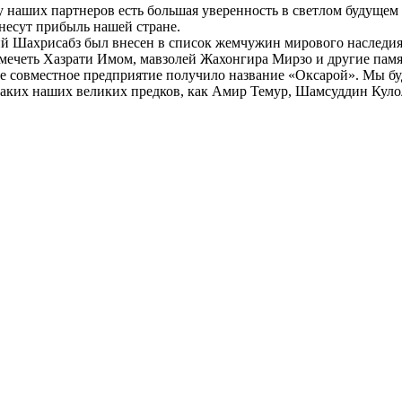
у наших партнеров есть большая уверенность в светлом будущем 
несут прибыль нашей стране.
вний Шахрисабз был внесен в список жемчужин мирового наслед
мечеть Хазрати Имом, мавзолей Жахонгира Мирзо и другие памя
ое совместное предприятие получило название «Оксарой». Мы бу
таких наших великих предков, как Амир Темур, Шамсуддин Куло