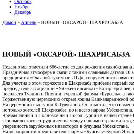
Октябрь
Ноябрь
Декабрь
Домой
»
Апрель
»
НОВЫЙ «ОКСАРОЙ» ШАХРИСАБЗА
НОВЫЙ «ОКСАРОЙ» ШАХРИСАБЗА
Недавно мы отметили 666-летие со дня рождения сахибкирана А
Праздничная атмосфера в связи с такими славными датами 10 
предприятия «Оксарой тукимачи ЛТД», сооруженного совмест
Для участия в этом торжестве в Шахрисабз прибыли первый з
председатель ассоциации «Узбекенгилсаноат» Ботир Эргашев,
посольств Турции и Японии, турецкой фирмы «Бурсель», а та
Торжественную церемонию открыл хоким Кашкадарьинской об
На церемонии выступил К.Туляганов. Он отметил, что совмест
не только жителей Шахрисабза, но и всего народа Узбекистана.
Чрезвычайный и Полномочный Посол Турции в нашей стране 
экономического сотрудничества между нашими странами и то, 
уверенность зарубежных инвесторов в будущем Узбекистана.
На мероприятии представитель фирмы «Бурсель» Бурхон Энушт