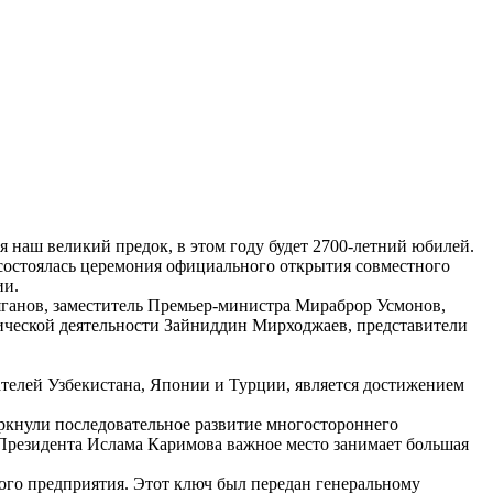
 наш великий предок, в этом году будет 2700-летний юбилей.
состоялась церемония официального открытия совместного
ии.
яганов, заместитель Премьер-министра Мираброр Усмонов,
ической деятельности Зайниддин Мирходжаев, представители
телей Узбекистана, Японии и Турции, является достижением
кнули последовательное развитие многостороннего
 Президента Ислама Каримова важное место занимает большая
го предприятия. Этот ключ был передан генеральному