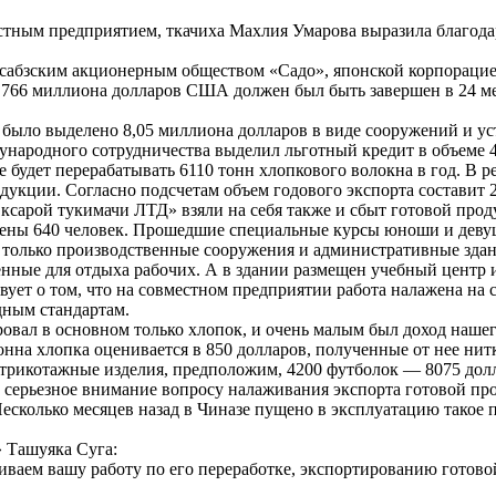
стным предприятием, ткачиха Махлия Умарова выразила благодар
сабзским акционерным обществом «Садо», японской корпорацие
66,766 миллиона долларов США должен был быть завершен в 24 м
было выделено 8,05 миллиона долларов в виде сооружений и ус
ународного сотрудничества выделил льготный кредит в объеме 
 будет перерабатывать 6110 тонн хлопкового волокна в год. В ре
одукции. Согласно подсчетам объем годового экспорта состави
ксарой тукимачи ЛТД» взяли на себя также и сбыт готовой прод
чены 640 человек. Прошедшие специальные курсы юноши и деву
 только производственные сооружения и административные здан
енные для отдыха рабочих. А в здании размещен учебный центр
твует о том, что на совместном предприятии работа налажена на
ным стандартам.
ровал в основном только хлопок, и очень малым был доход нашег
тонна хлопка оценивается в 850 долларов, полученные от нее ни
 трикотажные изделия, предположим, 4200 футболок — 8075 дол
 серьезное внимание вопросу налаживания экспорта готовой про
есколько месяцев назад в Чиназе пущено в эксплуатацию такое
 Ташуяка Суга:
аем вашу работу по его переработке, экспортированию готовой