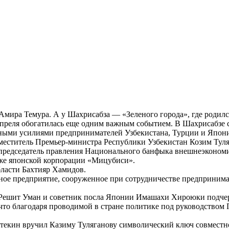
мира Темура. А у Шахрисабза — «Зеленого города», где родился
апреля обогатилась еще одним важным событием. В Шахрисабзе 
ными усилиями предпринимателей Узбекистана, Турции и Япон
аместитель Премьер-министра Республики Узбекистан Козим Тул
 председатель правления Национального банфыка внешнеэконом
кже японской корпорации «Мицубиси».
ласти Бахтияр Хамидов.
ное предприятие, сооруженное при сотрудничестве предпринима
Решит Уман и советник посла Японии Имашахи Хироюки подчер
что благодаря проводимой в стране политике под руководством
екин вручил Казиму Туляганову символический ключ совместно