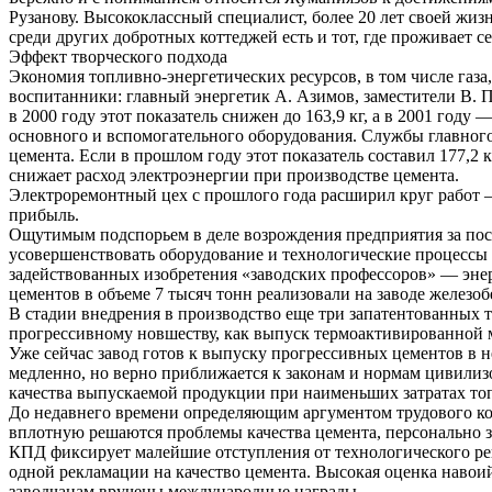
Рузанову. Высококлассный специалист, более 20 лет своей жиз
среди других добротных коттеджей есть и тот, где проживает с
Эффект творческого подхода
Экономия топливно-энергетических ресурсов, в том числе газа
воспитанники: главный энергетик А. Азимов, заместители В. П
в 2000 году этот показатель снижен до 163,9 кг, а в 2001 год
основного и вспомогательного оборудования. Службы главного
цемента. Если в прошлом году этот показатель составил 177,2
снижает расход электроэнергии при производстве цемента.
Электроремонтный цех с прошлого года расширил круг работ — 
прибыль.
Ощутимым подспорьем в деле возрождения предприятия за посл
усовершенствовать оборудование и технологические процессы
задействованных изобретения «заводских профессоров» — эне
цементов в объеме 7 тысяч тонн реализовали на заводе желез
В стадии внедрения в производство еще три запатентованных т
прогрессивному новшеству, как выпуск термоактивированной 
Уже сейчас завод готов к выпуску прогрессивных цементов в н
медленно, но верно приближается к законам и нормам цивилиз
качества выпускаемой продукции при наименьших затратах то
До недавнего времени определяющим аргументом трудового кол
вплотную решаются проблемы качества цемента, персонально 
КПД фиксирует малейшие отступления от технологического регл
одной рекламации на качество цемента. Высокая оценка навоийс
заводчанам вручены международные награды.