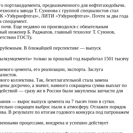
го портландцемента, предназначенного для нефтегазодобычи.
ехнолога завода Т. Суюнова с группой специалистов стал
К «Узбурнефтегаз», ЛИТИ «Узбурнефтегаз». Почти за два года
а спеццемент.
 почв. Еще недавно он производился с обязательным
ный инженер Б. Раджапов, главный технолог Т. Суюнов,
ветствии ГОСТу.
зарубежным. В ближайшей перспективе — выпуск
ызылкумцемента» только за прошлый год выработал 1501 тысячу
емого цемента, его реализации, экспорта. Заслуга
алистов.
ого коллектива. Так, безотлагательной стала замена
щены досрочно, а значит, намного сокращена сумма выплат по
действий — сразу же в России были закуплены запчасти для
ания — вырос выпуск цемента на 7 тысяч тонн в сутки.
тельно сокращен выброс пыли в атмосферу. Отлажен порядок
ва. В результате по итогам годового конкурса под патронажем
твенными процессами, внедрена и успешно действует