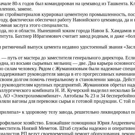
ачале 80-х годов был командирован на цемзавод из Ташкента. К
влению, замене.
сли стройматериалов курировал цементную промышленность, пос
году, фактически обеспечил работу Навоийского цемзавода, да 
омная заслуга этого специалиста.
рода, но и области. Нынешний хоким города Навои Б. Хамдамов н
итута. Бахтиер Ибрагимович считает завод родным, и даже «бо
чил ритмичный выпуск цемента недавно удостоенный звания «З
— путь от мастера до заместителя генерального директора. Если
дна, из восьми сырьевых мельниц — две. Два карьера основног
 по силам человеку. Рядом с Жуманиязовым были надежные спе
ддерживает руководителя завода в его прогрессивных начинани
своим долгом помочь генеральному в становлении завода. Дейс
ния руководителям крупных предприятий. Жуманиязов обретал на
еталлургического комбината Н. И. Кучерский выделил нескольк
 АО «Электрохимкомбинат». Автобазы № 23 и 34 бесперебойно д
вляли вагоны для перевозки сырья и готовой продукции. С той
рилипал» к здоровому телу завода, решительно ликвидировал п
офильное хозяйство. Ближайшие помощники Юрия Андреевича 
 заместитель Ниязий Меметов. Штаб службы надежно и оперативн
ециалистов РП ведут своевременный ремонт оборудования, реко