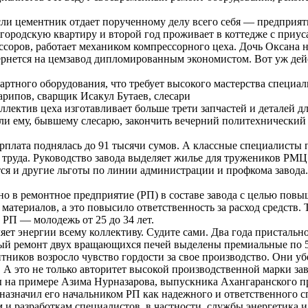
сли цементник отдает порученному делу всего себя — предприят
городскую квартиру и второй год проживает в коттедже с приу
оров, работает механиком компрессорного цеха. Дочь Оксана не
ернется на цемзавод дипломированным экономистом. Вот уж де
ртного оборудования, что требует высокого мастерства специал
рипов, сварщик Исакул Бутаев, слесари
ллектив цеха изготавливает больше трети запчастей и деталей д
 ему, бывшему слесарю, закончить вечерний политехнический и
 зарплата поднялась до 91 тысячи сумов. А классные специалист
и труда. Руководство завода выделяет жилье для тружеников РМ
ся и другие льготы по линии администрации и профкома завода.
 в ремонтное предприятие (РП) в составе завода с целью повы
 материалов, а это повысило ответственность за расход средств
РП — молодежь от 25 до 34 лет.
яет энергии всему коллективу. Судите сами. Два года присталь
ый ремонт двух вращающихся печей выделены премиальные по 50
нтников возросло чувство гордости за свое производство. Они 
 А это не только авторитет высокой производственной марки зав
бы на примере Азима Нурназарова, выпускника Ахангаранского
 назначил его начальником РП как надежного и ответственного с
и разработкам специалистов, в частности, службы энергетика и