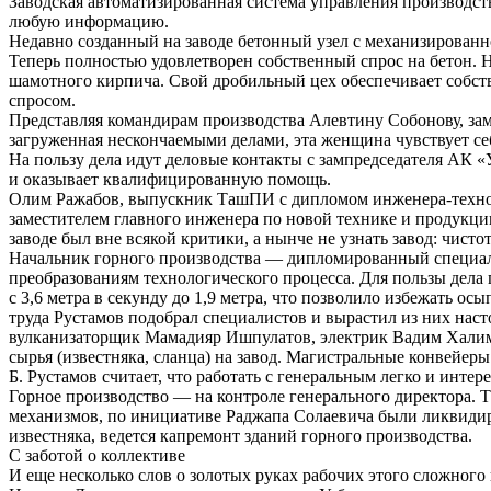
Заводская автоматизированная система управления производств
любую информацию.
Недавно созданный на заводе бетонный узел с механизированн
Теперь полностью удовлетворен собственный спрос на бетон. Н
шамотного кирпича. Свой дробильный цех обеспечивает собств
спросом.
Представляя командирам производства Алевтину Собонову, заме
загруженная нескончаемыми делами, эта женщина чувствует себя
На пользу дела идут деловые контакты с зампредседателя АК 
и оказывает квалифицированную помощь.
Олим Ражабов, выпускник ТашПИ с дипломом инженера-технол
заместителем главного инженера по новой технике и продукции
заводе был вне всякой критики, а нынче не узнать завод: чист
Начальник горного производства — дипломированный специалис
преобразованиям технологического процесса. Для пользы дела
с 3,6 метра в секунду до 1,9 метра, что позволило избежать 
труда Рустамов подобрал специалистов и вырастил из них нас
вулканизаторщик Мамадияр Ишпулатов, электрик Вадим Халимов
сырья (известняка, сланца) на завод. Магистральные конвейер
Б. Рустамов считает, что работать с генеральным легко и инте
Горное производство — на контроле генерального директора. Т
механизмов, по инициативе Раджапа Солаевича были ликвидир
известняка, ведется капремонт зданий горного производства.
С заботой о коллективе
И еще несколько слов о золотых руках рабочих этого сложного