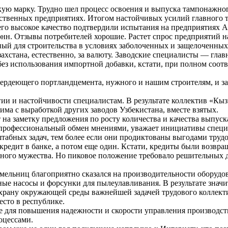
кую марку. Трудно шел процесс освоения и выпуска тампонажно
дственных предприятиях. Итогом настойчивых усилий главного т
его высокое качество подтвердили испытания на предприятиях А
онн. Отзывы потребителей хорошие. Растет спрос предприятий н
ный для строительства в условиях заболоченных и защелоченных
ахстана, естественно, за валюту. Заводские специалисты — глав
без использования импортной добавки, кстати, при полном соот
вердеющего портландцемента, нужного и нашим строителям, и 
ргии и настойчивости специалистам. В результате коллектив «К
ма с выработкой других заводов Узбекистана, вместе взятых.
на заметку предложения по росту количества и качества выпуска
ет профессиональный обмен мнениями, уважает инициативы специ
абных задач, тем более если они продиктованы выгодами трудов
кредит в банке, а потом еще один. Кстати, кредиты были возвра
енного мужества. Но пиковое положение требовало решительных 
ельниц благоприятно сказался на производительности оборудов
ые насосы и форсунки для пылеулавливания. В результате значи
охрану окружающей среды важнейшей задачей трудового коллекти
сто в республике.
же для повышения надежности и скорости управления производс
оцессами.