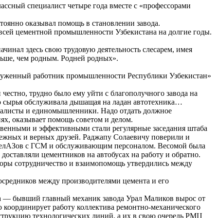
лассный специалист четыре года вместе с «профессорами
тоянно оказывал помощь в становлении завода.
и всей цементной промышленности Узбекистана на долгие годы.
ачинал здесь свою трудовую деятельность слесарем, имея
льше, чем родным. Родней родных».
аслуженный работник промышленности Республики Узбекистан»
 честно, трудно было ему уйти с благополучного завода на
о сырья обслуживала дышащая на ладан автотехника…
циалисты и единомышленники. Надо отдать должное
ях, оказывает помощь советом и делом.
твенными и эффективными стали регулярные заседания штаба
дежных и верных друзей. Раджапу Солаевичу поверили и
о БелАЗов с ГСМ и обслуживающим персоналом. Весомой была
оставляли цементников на автобусах на работу и обратно.
 поры сотрудничество и взаимопомощь утвердились между
осредников между производителями цемента и его
— бывший главный механик завода Урал Маликов вырос от
о координирует работу коллектива ремонтно-механического
нструкцию технологических линий, а их в свою очередь РМЦ