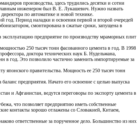
андиров производства, здесь трудились десятки и сотни
главным инженером был В. Е. Лукашевич. Нужно назвать
 директора по автоматике и новой технике.
ий год. Период наладки и освоения первой и второй очередей
рбонизатором, смонтирована в сжатые сроки, запущена в
 в эксплуатацию предприятие по производству мраморных плит
 мощностью 250 тысяч тонн фасованного цемента в год. В 1998
офессора, доктора технических наук Б. Нудельмана,
н в год. Это позволило частично заменить импортируемые за
ту японского правительства. Мощность ее 250 тысяч тонн
баланс предприятия. Начато его освоение с целью выпуска
ан и Афганистан, ведутся переговоры по экспорту цемента в
бежа, что позволяет предприятию иметь собственные
ские контакты хорошо отлажены со Словакией, Китаем,
наково ответственные за порученное дело. Большинство из них