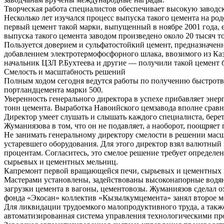
Творческая работа специалистов обеспечивает высокую заводс
Несколько лет изучался процесс выпуска такого цемента на ро
первый цемент такой марки, выпущенный в ноябре 2001 года, 
выпуска такого цемента заводом произведено около 20 тысяч т
Пользуется доверием и сульфатостойкий цемент, предназначен
добавлением электротермофосфорного шлака, ввозимого из Каз
начальник ЦЗЛ Р.Бухтеева и другие — получили такой цемент 
Смелость и масштабность решений
Полным ходом сегодня ведутся работы по получению быстрот
портландцемента марки 500.
Уверенность генерального директора в успехе прибавляет эне
тонн цемента. Выработка Навоийского цемзавода вполне сравни
Директор умеет слушать и слышать каждого специалиста, берет 
Жуманиязова в том, что он не подавляет, а наоборот, поощря
Не занимать генеральному директору смелости в решении масшт
устаревшего оборудования. Для этого директор взял валютный 
процентам. Согласитесь, это смелое решение требует определ
сырьевых и цементных мельниц.
Капремонт первой вращающейся печи, сырьевых и цементных м
Мастерами установлены, задействованы высоконапорные водян
загрузки цемента в вагоны, цементовозы. Жуманиязов сделал 
фонда «Экосан» коллектив «Кызылкумцемента» занял второе ме
Для ликвидации трудоемкого малопродуктивного труда, а так
автоматизированная система управления технологическими пр