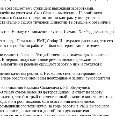
ие возвращает ему сторицей: высокими заработками,
садебным участком. Сын Сергей, выпускник Навоийского
долго была на заводе, потом по контракту поступила в
йствительно судьба трудовой династии Тыртышных органично
истов. Назову их поименно: кузнец Исмаил Хакбердиев, токари
ля завода. Начальник РМЦ Собир Ишмурадов рассказал, что его
нститут. Рос по работе — был мастером, заместителем
ы получают и больше. Это действенные стимулы для хорошего
Ц. В первом полугодии двое ремонтников переехали из
 Ремонтники реально ощущают заботу о них и трудятся с
шения качества ремонта. Несколько специализированных
. Теперь обеспечением всем необходимым заняты руководители
ного внимания Раджапа Солаевича к РП обернулись
 тысяч сумов более 80 футеровщикам. В ответ на заботу
убеждены, что быстрый и качественный ремонт в конечном итоге
ода, но и рост доходов, благосостояния цементников.
 промышленного техникума, за годы работы в РМЦ выросшего
пециалиста, опытного и достойного руководителя.
 конкретно к бывшему главному энергетику завода Эгамкулу