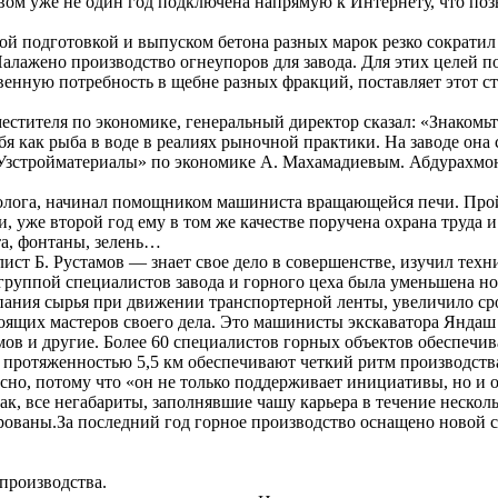
ом уже не один год подключена напрямую к Интернету, что позв
ой подготовкой и выпуском бетона разных марок резко сократил
алажено производство огнеупоров для завода. Для этих целей п
енную потребность в щебне разных фракций, поставляет этот с
стителя по экономике, генеральный директор сказал: «Знакомьт
 как рыба в воде в реалиях рыночной практики. На заводе она с
«Узстройматериалы» по экономике А. Махамадиевым. Абдурахмон 
ога, начинал помощником машиниста вращающейся печи. Пройд
, уже второй год ему в том же качестве поручена охрана труда
ота, фонтаны, зелень…
т Б. Рустамов — знает свое дело в совершенстве, изучил техн
 группой специалистов завода и горного цеха была уменьшена н
осыпания сырья при движении транспортерной ленты, увеличило с
тоящих мастеров своего дела. Это машинисты экскаватора Янда
 и другие. Более 60 специалистов горных объектов обеспечиваю
ы протяженностью 5,5 км обеспечивают четкий ритм производства
ресно, потому что «он не только поддерживает инициативы, но и
ак, все негабариты, заполнявшие чашу карьера в течение нескол
ованы.За последний год горное производство оснащено новой с
 производства.