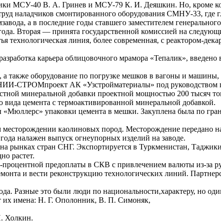
ки МСУ-40 В. А. Гринев и МСУ-79 К. И. Деяшкин. Но, кроме ком
труд наладчиков смонтированного оборудования СМНУ-33, где 
завода, а в последние годы ставшего заместителем генерального
 года. Вторая — принята государственной комиссией на следующ
ья технологическая линия, более современная, с реактором-дека
разработка карьера облицовочного мрамора «Тепалик», введено
, а также оборудование по погрузке мешков в вагоны и машины,
м НИИ-СТРОМпроект АК «Узстройматериалы» под руководством пр
стной минеральной добавки проектной мощностью 200 тысяч тон
го вида цемента с термоактивированной минеральной добавкой.
ы «Мюллерс» упаковки цемента в мешки. Закуплена была по гран
 месторождении каолиновых пород. Месторождение передано на 
 года налажен выпуск огнеупорных изделий на заводе.
 рынках стран СНГ. Экспортируется в Туркменистан, Таджикист
но растет.
процентной предоплаты в СКВ с привлечением валюты из-за ру
ремонта и вести реконструкцию технологических линий. Партнер
да. Разные это были люди по национальности,характеру, но оди
т их имена: Н. Г. Ополонник, В. П. Симоняк,
И. Холкин.