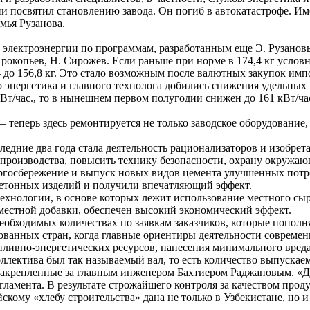
ни посвятил становлению завода. Он погиб в автокатастрофе. И
емья Рузанова.
, электроэнергии по программам, разработанным еще Э. Рузановы
рокопьев, Н. Сирожев. Если раньше при норме в 174,4 кг условн
у — до 156,8 кг. Это стало возможным после валютных закупок и
 энергетика и главного технолога добились снижения удельных
 кВт/час., то в нынешнем первом полугодии снижен до 161 кВт/ч
теперь здесь ремонтируется не только заводское оборудование,
едние два года стала деятельность рационализаторов и изобрет
 производства, повысить технику безопасности, охрану окруж
ргосбережение и выпуск новых видов цемента улучшенных потр
обетонных изделий и получили впечатляющий эффект.
ехнологии, в основе которых лежит использование местного сырь
местной добавки, обеспечен высокий экономический эффект.
еобходимых количествах по заявкам заказчиков, которые пополн
ованных стран, когда главные ориентиры деятельности совреме
пливно-энергетических ресурсов, нанесения минимального вред
лектива был так называемый вал, то есть количество выпускае
закрепленные за главным инженером Бахтиером Раджаповым. «Д
амента. В результате строжайшего контроля за качеством проду
кому «хлебу строительства» дана не только в Узбекистане, но и 