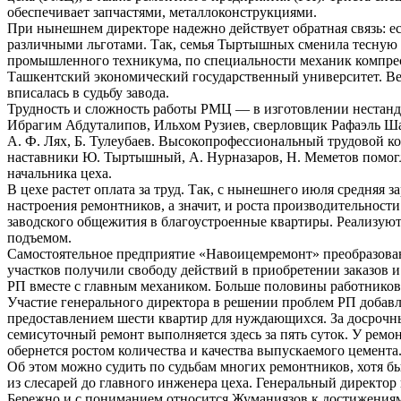
обеспечивает запчастями, металлоконструкциями.
При нынешнем директоре надежно действует обратная связь: е
различными льготами. Так, семья Тыртышных сменила тесную 
промышленного техникума, по специальности механик компресс
Ташкентский экономический государственный университет. В
вписалась в судьбу завода.
Трудность и сложность работы РМЦ — в изготовлении нестанда
Ибрагим Абдуталипов, Ильхом Рузиев, сверловщик Рафаэль Ша
А. Ф. Лях, Б. Тулеубаев. Высокопрофессиональный трудовой ко
наставники Ю. Тыртышный, А. Нурназаров, Н. Меметов помогли
начальника цеха.
В цехе растет оплата за труд. Так, с нынешнего июля средняя
настроения ремонтников, а значит, и роста производительност
заводского общежития в благоустроенные квартиры. Реализуют
подъемом.
Самостоятельное предприятие «Навоицемремонт» преобразовано
участков получили свободу действий в приобретении заказов и
РП вместе с главным механиком. Больше половины работников 
Участие генерального директора в решении проблем РП добавл
предоставлением шести квартир для нуждающихся. За досрочн
семисуточный ремонт выполняется здесь за пять суток. У ремо
обернется ростом количества и качества выпускаемого цемента.
Об этом можно судить по судьбам многих ремонтников, хотя 
из слесарей до главного инженера цеха. Генеральный директор
Бережно и с пониманием относится Жуманиязов к достижениям 