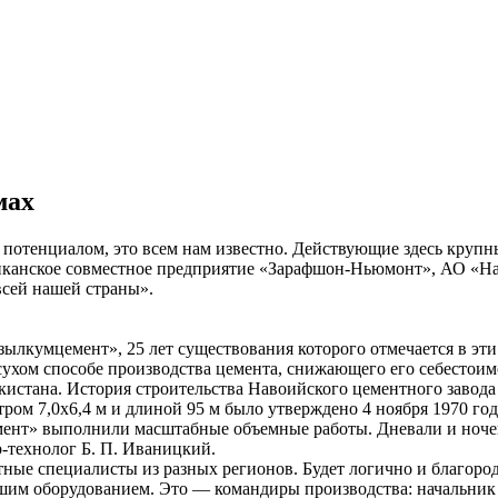
мах
 потенциалом, это всем нам известно. Действующие здесь круп
риканское совместное предприятие «Зарафшон-Ньюмонт», АО «
всей нашей страны».
лкумцемент», 25 лет существования которого отмечается в эти
ухом способе производства цемента, снижающего его себестоимо
стана. История строительства Навоийского цементного завода б
ром 7,0х6,4 м и длиной 95 м было утверждено 4 ноября 1970 год
т» выполнили масштабные объемные работы. Дневали и ночевал
-технолог Б. П. Иваницкий.
ые специалисты из разных регионов. Будет логично и благородн
йшим оборудованием. Это — командиры производства: начальник 