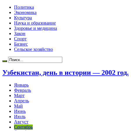
Политика
Экономика
Культура
Наука и образование
Здоровье и медицина
Закон
Спорт
Бизнес
Сельское хозяйство
Узбекистан, день в истории — 2002 год.
Январь
Февраль
Март
Апрель
Май
Июнь
Июль
Август
Сентябрь