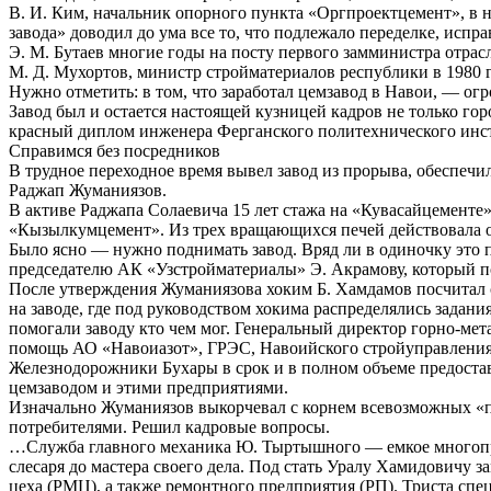
В. И. Ким, начальник опорного пункта «Оргпроектцемент», в н
завода» доводил до ума все то, что подлежало переделке, испра
Э. М. Бутаев многие годы на посту первого замминистра отра
М. Д. Мухортов, министр стройматериалов республики в 1980 
Нужно отметить: в том, что заработал цемзавод в Навои, — огр
Завод был и остается настоящей кузницей кадров не только го
красный диплом инженера Ферганского политехнического инст
Справимся без посредников
В трудное переходное время вывел завод из прорыва, обеспе
Раджап Жуманиязов.
В активе Раджапа Солаевича 15 лет стажа на «Кувасайцементе» 
«Кызылкумцемент». Из трех вращающихся печей действовала о
Было ясно — нужно поднимать завод. Вряд ли в одиночку это
председателю АК «Узстройматериалы» Э. Акрамову, который по
После утверждения Жуманиязова хоким Б. Хамдамов посчитал 
на заводе, где под руководством хокима распределялись зада
помогали заводу кто чем мог. Генеральный директор горно-м
помощь АО «Навоиазот», ГРЭС, Навоийского стройуправления,
Железнодорожники Бухары в срок и в полном объеме предоста
цемзаводом и этими предприятиями.
Изначально Жуманиязов выкорчевал с корнем всевозможных «п
потребителями. Решил кадровые вопросы.
…Служба главного механика Ю. Тыртышного — емкое многопр
слесаря до мастера своего дела. Под стать Уралу Хамидовичу
цеха (РМЦ), а также ремонтного предприятия (РП). Триста сп