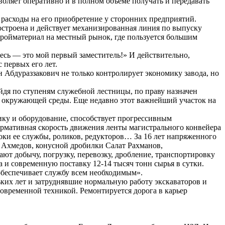
оляет оперативно и в полном объеме получать и передавать
 расходы на его приобретение у сторонних предприятий.
остроена и действует механизированная линия по выпуску
тройматериал на местный рынок, где пользуется большим
есь — это мой первый заместитель!» И действительно,
 первых его лет.
Абдураззакович не только контролирует экономику завода, но
я по ступеням служебной лестницы, по праву назначен
 и окружающей среды. Еще недавно этот важнейший участок на
ику и оборудование, способствует прогрессивным
ормативная скорость движения ленты магистрального конвейера
роки ее службы, роликов, редукторов… За 16 лет напряженного
ш Ахмедов, конусной дробилки Салат Рахманов,
т добычу, погрузку, перевозку, дробление, транспортировку
 и современную поставку 12-14 тысяч тонн сырья в сутки.
 обеспечивает службу всем необходимым».
ьких лет и затруднявшие нормальную работу экскаваторов и
овременной техникой. Ремонтируется дорога в карьер