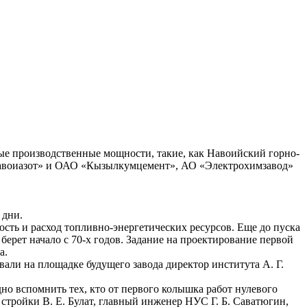
ные производственные мощности, такие, как Навоийский горно-
Навоиазот» и ОАО «Кызылкумцемент», АО «Электрохимзавод»
 дни.
сть и расход топливно-энергетических ресурсов. Еще до пуска
ерет начало с 70-х годов. Задание на проектирование первой
а.
и на площадке будущего завода директор института А. Г.
о вспомнить тех, кто от первого колышка работ нулевого
стройки В. Е. Булат, главный инженер НУС Г. Б. Саватюгин,