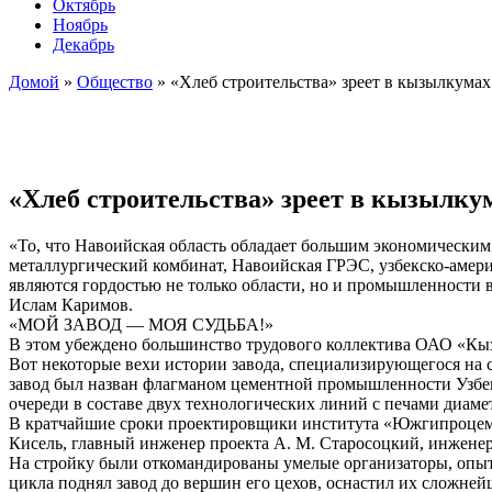
Октябрь
Ноябрь
Декабрь
Домой
»
Общество
»
«Хлеб строительства» зреет в кызылкумах
«Хлеб строительства» зреет в кызылку
«То, что Навоийская область обладает большим экономическим
металлургический комбинат, Навоийская ГРЭС, узбекско-аме
являются гордостью не только области, но и промышленности 
Ислам Каримов.
«МОЙ ЗАВОД — МОЯ СУДЬБА!»
В этом убеждено большинство трудового коллектива ОАО «Кызы
Вот некоторые вехи истории завода, специализирующегося на с
завод был назван флагманом цементной промышленности Узбеки
очереди в составе двух технологических линий с печами диамет
В кратчайшие сроки проектировщики института «Южгипроцемен
Кисель, главный инженер проекта А. М. Старосоцкий, инженер
На стройку были откомандированы умелые организаторы, опытн
цикла поднял завод до вершин его цехов, оснастил их сложне