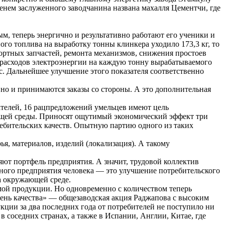
менем заслуженного заводчанина названа махалля Цементчи, где
м, теперь энергично и результативно работают его ученики и
ого топлива на выработку тонны клинкера уходило 173,3 кг, то
мпортных запчастей, ремонта механизмов, снижения простоев
 расходов электроэнергии на каждую тонну вырабатываемого
ас. Дальнейшее улучшение этого показателя соответственно
 но и принимаются заказы со стороны. А это дополнительная
ателей, 16 рацпредложений умельцев имеют цель
ающей среды. Приносят ощутимый экономический эффект три
ебительских качеств. Опытную партию одного из таких
я, материалов, изделий (локализация). А такому
яют портфель предприятия. А значит, трудовой коллектив
нного предприятия человека — это улучшение потребительского
а окружающей среде.
мой продукции. Но одновременно с количеством теперь
ень качества» — общезаводская акция Раджапова с высоким
кции за два последних года от потребителей не поступило ни
в соседних странах, а также в Испании, Англии, Китае, где