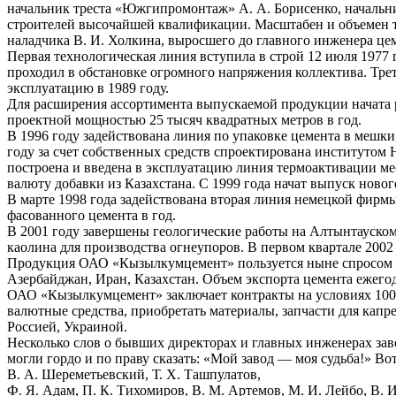
начальник треста «Южгипромонтаж» А. А. Борисенко, начальни
строителей высочайшей квалификации. Масштабен и объемен 
наладчика В. И. Холкина, выросшего до главного инженера цем
Первая технологическая линия вступила в строй 12 июля 1977
проходил в обстановке огромного напряжения коллектива. Трет
эксплуатацию в 1989 году.
Для расширения ассортимента выпускаемой продукции начата 
проектной мощностью 25 тысяч квадратных метров в год.
В 1996 году задействована линия по упаковке цемента в мешки
году за счет собственных средств спроектирована институто
построена и введена в эксплуатацию линия термоактивации ме
валюту добавки из Казахстана. С 1999 года начат выпуск ново
В марте 1998 года задействована вторая линия немецкой фирм
фасованного цемента в год.
В 2001 году завершены геологические работы на Алтынтауском
каолина для производства огнеупоров. В первом квартале 2002
Продукция ОАО «Кызылкумцемент» пользуется ныне спросом на
Азербайджан, Иран, Казахстан. Объем экспорта цемента ежегод
ОАО «Кызылкумцемент» заключает контракты на условиях 100-
валютные средства, приобретать материалы, запчасти для кап
Россией, Украиной.
Несколько слов о бывших директорах и главных инженерах заво
могли гордо и по праву сказать: «Мой завод — моя судьба!» Во
В. А. Шереметьевский, Т. Х. Ташпулатов,
Ф. Я. Адам, П. К. Тихомиров, В. М. Артемов, М. И. Лейбо, В. 