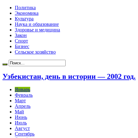
Политика
Экономика
Культура
Наука и образование
Здоровье и медицина
Закон
Спорт
Бизнес
Сельское хозяйство
Узбекистан, день в истории — 2002 год.
Январь
Февраль
Март
Апрель
Май
Июнь
Июль
Август
Сентябрь