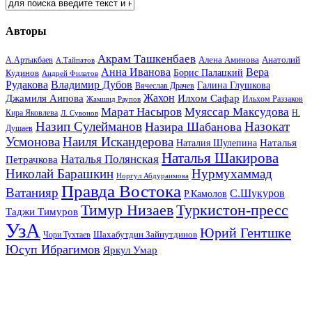
Авторы
Акрам Ташкенбаев
Анатолий
А.Артыкбаев
Алена Аминова
А.Тайпатов
Анна Иванова
Вера
Кудинов
Борис Палацкий
Андрей Филатов
Рудакова
Владимир Дубов
Галина Глушкова
Вячеслав Драчев
Жахон
Джамиля Аипова
Илхом Сафар
Жамшид Раупов
Ильхом Раззаков
Марат Насыров
Муяссар Максудова
Кира Яковлева
Л. Сувонов
Н.
Назип Сулейманов
Назокат
Назира Шабанова
Душаев
Усмонова
Наиля Искандерова
Наталья
Наталия Шулепина
Наталья Шакирова
Наталья Полянская
Петрачкова
Николай Барашкин
Нурмухаммад
Норгул Абдураимова
Правда Востока
Ватанияр
С.Шукуров
Р.Камолов
Тимур Низаев
Туркистон-пресс
Таджи Тимуров
УзА
Юрий Гентшке
Шахабутдин Зайнутдинов
Чори Тухтаев
Юсуп Ибрагимов
Яркул Умар