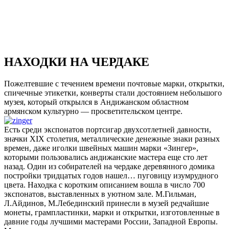
НАХОДКИ НА ЧЕРДАКЕ
Пожелтевшие с течением времени почтовые марки, открытки,
спичечные этикетки, конверты стали достоянием небольшого
музея, который открылся в Андижанском областном
армянском культурно — просветительском центре.
Есть среди экспонатов портсигар двухсотлетней давности,
значки XIX столетия, металлические денежные знаки разных
времен, даже иголки швейных машин марки «Зингер»,
которыми пользовались андижанские мастера еще сто лет
назад. Один из собирателей на чердаке деревянного домика
постройки тридцатых годов нашел… пуговицу изумрудного
цвета. Находка с коротким описанием вошла в число 700
экспонатов, выставленных в уютном зале. М.Гильман,
Л.Айдинов, М.Лебединский принесли в музей редчайшие
монеты, грампластинки, марки и открытки, изготовленные в
давние годы лучшими мастерами России, Западной Европы.