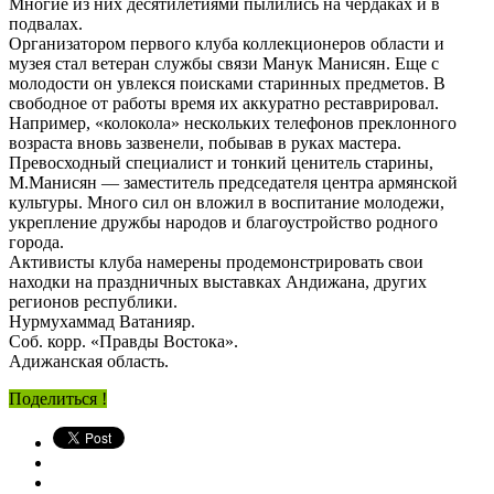
Многие из них десятилетиями пылились на чердаках и в
подвалах.
Организатором первого клуба коллекционеров области и
музея стал ветеран службы связи Манук Манисян. Еще с
молодости он увлекся поисками старинных предметов. В
свободное от работы время их аккуратно реставрировал.
Например, «колокола» нескольких телефонов преклонного
возраста вновь зазвенели, побывав в руках мастера.
Превосходный специалист и тонкий ценитель старины,
М.Манисян — заместитель председателя центра армянской
культуры. Много сил он вложил в воспитание молодежи,
укрепление дружбы народов и благоустройство родного
города.
Активисты клуба намерены продемонстрировать свои
находки на праздничных выставках Андижана, других
регионов республики.
Нурмухаммад Ватанияр.
Соб. корр. «Правды Востока».
Адижанская область.
Поделиться !