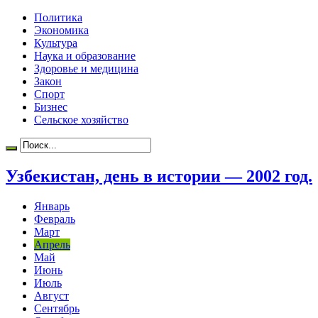
Политика
Экономика
Культура
Наука и образование
Здоровье и медицина
Закон
Спорт
Бизнес
Сельское хозяйство
Узбекистан, день в истории — 2002 год.
Январь
Февраль
Март
Апрель
Май
Июнь
Июль
Август
Сентябрь