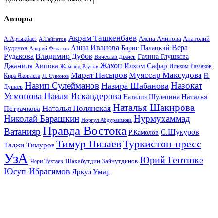
Авторы
Акрам Ташкенбаев
Анатолий
А.Артыкбаев
Алена Аминова
А.Тайпатов
Анна Иванова
Вера
Кудинов
Борис Палацкий
Андрей Филатов
Рудакова
Владимир Дубов
Галина Глушкова
Вячеслав Драчев
Жахон
Джамиля Аипова
Илхом Сафар
Жамшид Раупов
Ильхом Раззаков
Марат Насыров
Муяссар Максудова
Кира Яковлева
Л. Сувонов
Н.
Назип Сулейманов
Назокат
Назира Шабанова
Душаев
Усмонова
Наиля Искандерова
Наталья
Наталия Шулепина
Наталья Шакирова
Наталья Полянская
Петрачкова
Николай Барашкин
Нурмухаммад
Норгул Абдураимова
Правда Востока
Ватанияр
С.Шукуров
Р.Камолов
Тимур Низаев
Туркистон-пресс
Таджи Тимуров
УзА
Юрий Гентшке
Шахабутдин Зайнутдинов
Чори Тухтаев
Юсуп Ибрагимов
Яркул Умар