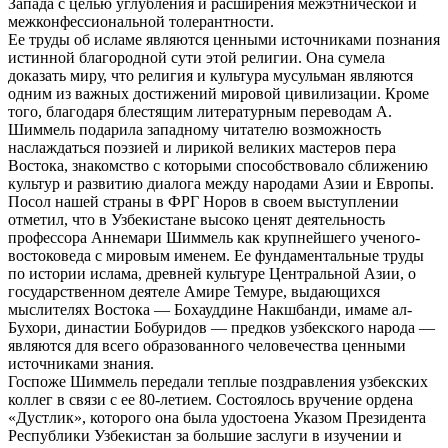
Запада с целью углубления и расширения межэтнической и
межконфессиональной толерантности.
Ее труды об исламе являются ценными источниками познания
истинной благородной сути этой религии. Она сумела
доказать миру, что религия и культура мусульман являются
одним из важных достижений мировой цивилизации. Кроме
того, благодаря блестящим литературным переводам А.
Шиммель подарила западному читателю возможность
наслаждаться поэзией и лирикой великих мастеров пера
Востока, знакомство с которыми способствовало сближению
культур и развитию диалога между народами Азии и Европы.
Посол нашей страны в ФРГ Норов в своем выступлении
отметил, что в Узбекистане высоко ценят деятельность
профессора Аннемари Шиммель как крупнейшего ученого-
востоковеда с мировым именем. Ее фундаментальные труды
по истории ислама, древней культуре Центральной Азии, о
государственном деятеле Амире Темуре, выдающихся
мыслителях Востока — Бохауддине Накшбанди, имаме ал-
Бухори, династии Бобуридов — предков узбекского народа —
являются для всего образованного человечества ценными
источниками знания.
Госпоже Шиммель передали теплые поздравления узбекских
коллег в связи с ее 80-летием. Состоялось вручение ордена
«Дустлик», которого она была удостоена Указом Президента
Республики Узбекистан за большие заслуги в изучении и