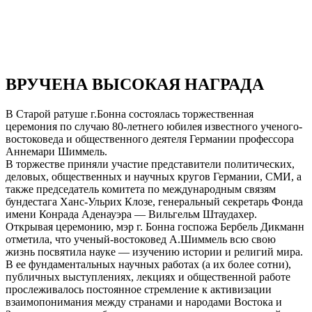
ВРУЧЕНА ВЫСОКАЯ НАГРАДА
В Старой ратуше г.Бонна состоялась торжественная
церемония по случаю 80-летнего юбилея известного ученого-
востоковеда и общественного деятеля Германии профессора
Аннемари Шиммель.
В торжестве приняли участие представители политических,
деловых, общественных и научных кругов Германии, СМИ, а
также председатель комитета по международным связям
бундестага Ханс-Ульрих Клозе, генеральный секретарь Фонда
имени Конрада Аденауэра — Вильгельм Штаудахер.
Открывая церемонию, мэр г. Бонна госпожа Бербель Дикманн
отметила, что ученый-востоковед А.Шиммель всю свою
жизнь посвятила науке — изучению истории и религий мира.
В ее фундаментальных научных работах (а их более сотни),
публичных выступлениях, лекциях и общественной работе
прослеживалось постоянное стремление к активизации
взаимопонимания между странами и народами Востока и