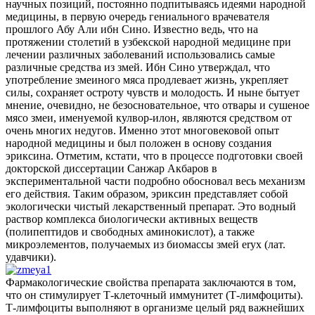
научных позиций, постоянно подпитываясь идеями народной
медицины, в первую очередь гениального врачевателя
прошлого Абу Али ибн Сино. Известно ведь, что на
протяжении столетий в узбекской народной медицине при
лечении различных заболеваний использовались самые
различные средства из змей. Ибн Сино утверждал, что
употребление змеиного мяса продлевает жизнь, укрепляет
силы, сохраняет остроту чувств и молодость. И ныне бытует
мнение, очевидно, не безосновательное, что отвары и сушеное
мясо змеи, именуемой кулвор-илон, являются средством от
очень многих недугов. Именно этот многовековой опыт
народной медицины и был положен в основу создания
эриксина. Отметим, кстати, что в процессе подготовки своей
докторской диссертации Санжар Акбаров в
экспериментальной части подробно обосновал весь механизм
его действия. Таким образом, эриксин представляет собой
экологически чистый лекарственный препарат. Это водный
раствор комплекса биологически активных веществ
(полипептидов и свободных аминокислот), а также
микроэлементов, получаемых из биомассы змей eryx (лат.
удавчики).
Фармакологические свойства препарата заключаются в том,
что он стимулирует Т-клеточный иммунитет (Т-лимфоциты).
Т-лимфоциты выполняют в организме целый ряд важнейших