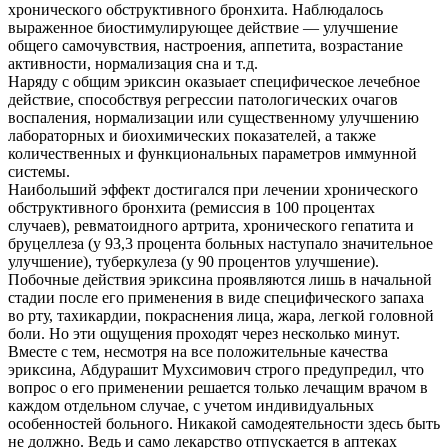
хронического обструктивного бронхита. Наблюдалось
выраженное биостимулирующее действие — улучшение
общего самочувствия, настроения, аппетита, возрастание
активности, нормализация сна и т.д.
Наряду с общим эриксин оказыает специфическое лечебное
действие, способствуя регрессии патологических очагов
воспаления, нормализации или существенному улучшению
лабораторных и биохимических показателей, а также
количественных и функциональных параметров иммунной
системы.
Наибольший эффект достигался при лечении хронического
обструктивного бронхита (ремиссия в 100 процентах
случаев), ревматоидного артрита, хронического гепатита и
бруцеллеза (у 93,3 процента больных наступало значительное
улучшение), туберкулеза (у 90 процентов улучшение).
Побочные действия эриксина проявляются лишь в начальной
стадии после его применения в виде специфического запаха
во рту, тахикардии, покраснения лица, жара, легкой головной
боли. Но эти ощущения проходят через несколько минут.
Вместе с тем, несмотря на все положительные качества
эриксина, Абдурашит Мухсимович строго предупредил, что
вопрос о его применении решается только лечащим врачом в
каждом отдельном случае, с учетом индивидуальных
особенностей больного. Никакой самодеятельности здесь быть
не должно. Ведь и само лекарство отпускается в аптеках