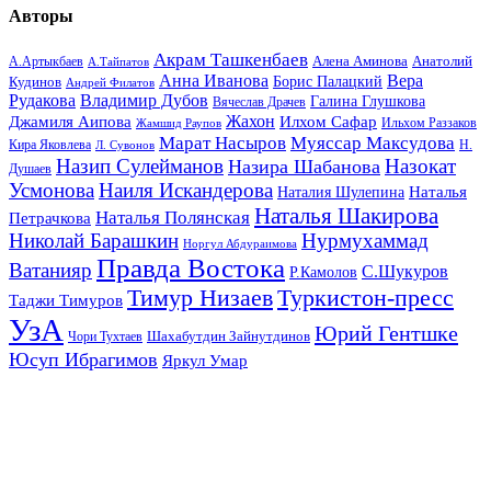
Авторы
Акрам Ташкенбаев
Анатолий
А.Артыкбаев
Алена Аминова
А.Тайпатов
Анна Иванова
Вера
Кудинов
Борис Палацкий
Андрей Филатов
Рудакова
Владимир Дубов
Галина Глушкова
Вячеслав Драчев
Жахон
Джамиля Аипова
Илхом Сафар
Жамшид Раупов
Ильхом Раззаков
Марат Насыров
Муяссар Максудова
Кира Яковлева
Л. Сувонов
Н.
Назип Сулейманов
Назокат
Назира Шабанова
Душаев
Усмонова
Наиля Искандерова
Наталья
Наталия Шулепина
Наталья Шакирова
Наталья Полянская
Петрачкова
Николай Барашкин
Нурмухаммад
Норгул Абдураимова
Правда Востока
Ватанияр
С.Шукуров
Р.Камолов
Тимур Низаев
Туркистон-пресс
Таджи Тимуров
УзА
Юрий Гентшке
Шахабутдин Зайнутдинов
Чори Тухтаев
Юсуп Ибрагимов
Яркул Умар