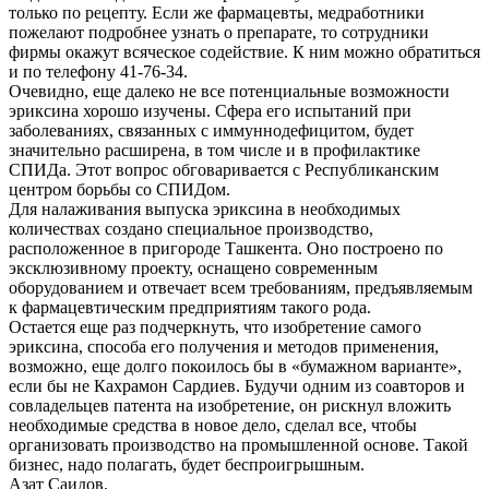
только по рецепту. Если же фармацевты, медработники
пожелают подробнее узнать о препарате, то сотрудники
фирмы окажут всяческое содействие. К ним можно обратиться
и по телефону 41-76-34.
Очевидно, еще далеко не все потенциальные возможности
эриксина хорошо изучены. Сфера его испытаний при
заболеваниях, связанных с иммуннодефицитом, будет
значительно расширена, в том числе и в профилактике
СПИДа. Этот вопрос обговаривается с Республиканским
центром борьбы со СПИДом.
Для налаживания выпуска эриксина в необходимых
количествах создано специальное производство,
расположенное в пригороде Ташкента. Оно построено по
эксклюзивному проекту, оснащено современным
оборудованием и отвечает всем требованиям, предъявляемым
к фармацевтическим предприятиям такого рода.
Остается еще раз подчеркнуть, что изобретение самого
эриксина, способа его получения и методов применения,
возможно, еще долго покоилось бы в «бумажном варианте»,
если бы не Кахрамон Сардиев. Будучи одним из соавторов и
совладельцев патента на изобретение, он рискнул вложить
необходимые средства в новое дело, сделал все, чтобы
организовать производство на промышленной основе. Такой
бизнес, надо полагать, будет беспроигрышным.
Азат Саидов.