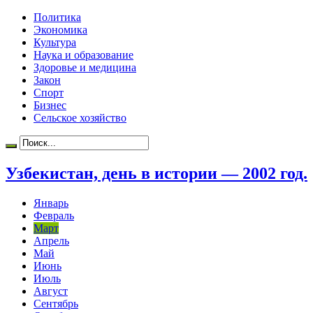
Политика
Экономика
Культура
Наука и образование
Здоровье и медицина
Закон
Спорт
Бизнес
Сельское хозяйство
Узбекистан, день в истории — 2002 год.
Январь
Февраль
Март
Апрель
Май
Июнь
Июль
Август
Сентябрь