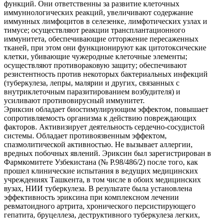
функций. Они ответственны за развитие клеточных
иммуннологических реакций, увеличивают содержание
иммунных лимфоцитов в селезенке, лимфотических узлах и
тимусе; осуществляют реакции трансплантационного
иммунитета, обеспечивающие отторжение пересаженных
тканей, при этом они функционируют как цитотоксические
клетки, убивающие чужеродные клеточные элементы;
осуществляют противораковую защиту; обеспечивают
резистентность против некоторых бактериальных инфекций
(туберкулеза, лепры, малярии и других, связанных с
внутриклеточным паразитированием возбудителя) и
усиливают противовирусный иммунитет.
Эриксин обладает биостимулирующим эффектом, повышает
сопротивляемость организма к действию повреждающих
факторов. Активизирует деятельность сердечно-сосудистой
системы. Обладает противоязвенным эффектом,
спазмолитической активностью. Не вызывает аллергии,
вредных побочных явлений. Эриксин был зарегистрирован в
Фармкомитете Узбекистана (№ Р.98/486/2) после того, как
прошел клинические испытания в ведущих медицинских
учреждениях Ташкента, в том числе в обоих медицинских
вузах, НИИ туберкулеза. В результате была установлена
эффективность эриксина при комплексном лечении
ревматоидного артрита, хронического персистирующего
гепатита, бруцеллеза, деструктивного туберкулеза легких,