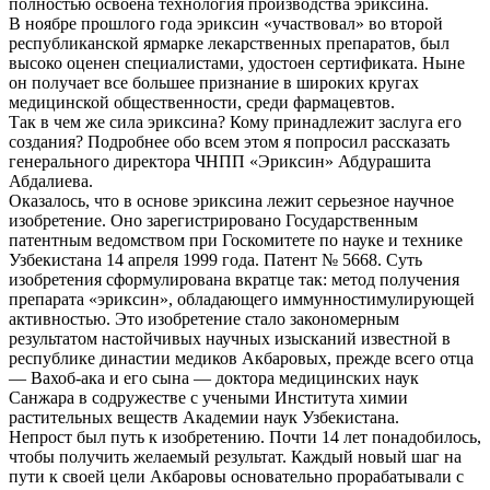
полностью освоена технология производства эриксина.
В ноябре прошлого года эриксин «участвовал» во второй
республиканской ярмарке лекарственных препаратов, был
высоко оценен специалистами, удостоен сертификата. Ныне
он получает все большее признание в широких кругах
медицинской общественности, среди фармацевтов.
Так в чем же сила эриксина? Кому принадлежит заслуга его
создания? Подробнее обо всем этом я попросил рассказать
генерального директора ЧНПП «Эриксин» Абдурашита
Абдалиева.
Оказалось, что в основе эриксина лежит серьезное научное
изобретение. Оно зарегистрировано Государственным
патентным ведомством при Госкомитете по науке и технике
Узбекистана 14 апреля 1999 года. Патент № 5668. Суть
изобретения сформулирована вкратце так: метод получения
препарата «эриксин», обладающего иммунностимулирующей
активностью. Это изобретение стало закономерным
результатом настойчивых научных изысканий известной в
республике династии медиков Акбаровых, прежде всего отца
— Вахоб-ака и его сына — доктора медицинских наук
Санжара в содружестве с учеными Института химии
растительных веществ Академии наук Узбекистана.
Непрост был путь к изобретению. Почти 14 лет понадобилось,
чтобы получить желаемый результат. Каждый новый шаг на
пути к своей цели Акбаровы основательно прорабатывали с