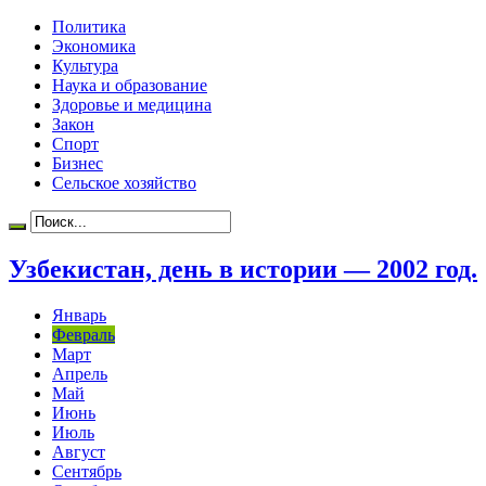
Политика
Экономика
Культура
Наука и образование
Здоровье и медицина
Закон
Спорт
Бизнес
Сельское хозяйство
Узбекистан, день в истории — 2002 год.
Январь
Февраль
Март
Апрель
Май
Июнь
Июль
Август
Сентябрь