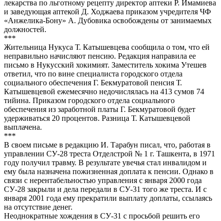
лекарства по льготному рецепту директор аптеки Р. Имамиева
и заведующая аптекой Д. Ходжаева приказом учредителя ЧФ
«Анжелика-Бону» А. Дубовика освобождены от занимаемых
должностей.
***
Жительница Нукуса Т. Катышевцева сообщила о том, что ей
неправильно начисляют пенсию. Редакция направила ее
письмо в Нукусский хокимият. Заместитель хокима Утешев
ответил, что по вине специалиста городского отдела
социального обеспечения Г. Бекмуратовой пенсия Т.
Катышевцевой ежемесячно недочислялась на 413 сумов 74
тийина. Приказом городского отдела социального
обеспечения из заработной платы Г. Бекмуратовой будет
удерживаться 20 процентов. Разница Т. Катышевцевой
выплачена.
***
В своем письме в редакцию И. Тарабун писал, что, работая в
управлении СУ-28 треста Отделстрой № 1 г. Ташкента, в 1971
году получил травму. В результате увечья стал инвалидом и
ему была назначена пожизненная доплата к пенсии. Однако в
связи с нерентабельностью управления с января 2000 года
СУ-28 закрыли и дела передали в СУ-31 того же треста. И с
января 2001 года ему прекратили выплату доплаты, ссылаясь
на отсутствие денег.
Неоднократные хождения в СУ-31 с просьбой решить его