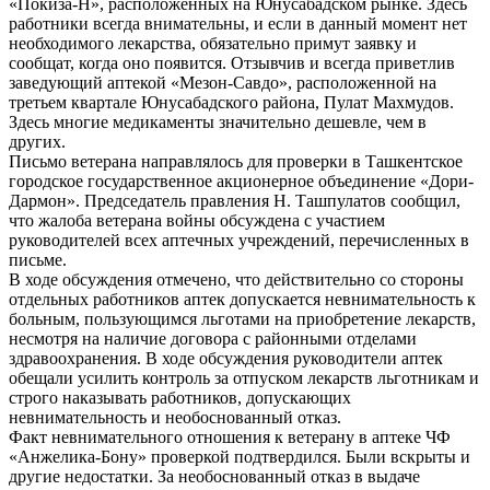
«Покиза-Н», расположенных на Юнусабадском рынке. Здесь
работники всегда внимательны, и если в данный момент нет
необходимого лекарства, обязательно примут заявку и
сообщат, когда оно появится. Отзывчив и всегда приветлив
заведующий аптекой «Мезон-Савдо», расположенной на
третьем квартале Юнусабадского района, Пулат Махмудов.
Здесь многие медикаменты значительно дешевле, чем в
других.
Письмо ветерана направлялось для проверки в Ташкентское
городское государственное акционерное объединение «Дори-
Дармон». Председатель правления Н. Ташпулатов сообщил,
что жалоба ветерана войны обсуждена с участием
руководителей всех аптечных учреждений, перечисленных в
письме.
В ходе обсуждения отмечено, что действительно со стороны
отдельных работников аптек допускается невнимательность к
больным, пользующимся льготами на приобретение лекарств,
несмотря на наличие договора с районными отделами
здравоохранения. В ходе обсуждения руководители аптек
обещали усилить контроль за отпуском лекарств льготникам и
строго наказывать работников, допускающих
невнимательность и необоснованный отказ.
Факт невнимательного отношения к ветерану в аптеке ЧФ
«Анжелика-Бону» проверкой подтвердился. Были вскрыты и
другие недостатки. За необоснованный отказ в выдаче