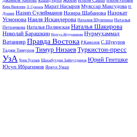
Жахон
Джамиля Аипова
Илхом Сафар
Жамшид Раупов
Ильхом Раззаков
Марат Насыров
Муяссар Максудова
Кира Яковлева
Л. Сувонов
Н.
Назип Сулейманов
Назокат
Назира Шабанова
Душаев
Усмонова
Наиля Искандерова
Наталья
Наталия Шулепина
Наталья Шакирова
Наталья Полянская
Петрачкова
Николай Барашкин
Нурмухаммад
Норгул Абдураимова
Правда Востока
Ватанияр
С.Шукуров
Р.Камолов
Тимур Низаев
Туркистон-пресс
Таджи Тимуров
УзА
Юрий Гентшке
Шахабутдин Зайнутдинов
Чори Тухтаев
Юсуп Ибрагимов
Яркул Умар