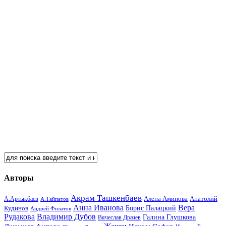
Авторы
Акрам Ташкенбаев
Анатолий
А.Артыкбаев
Алена Аминова
А.Тайпатов
Анна Иванова
Вера
Кудинов
Борис Палацкий
Андрей Филатов
Рудакова
Владимир Дубов
Галина Глушкова
Вячеслав Драчев